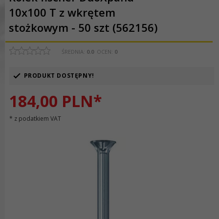
10x100 T z wkrętem
stożkowym - 50 szt (562156)
ŚREDNIA:
0.0
OCEN:
0
PRODUKT DOSTĘPNY!
184,
00
PLN*
* z podatkiem VAT