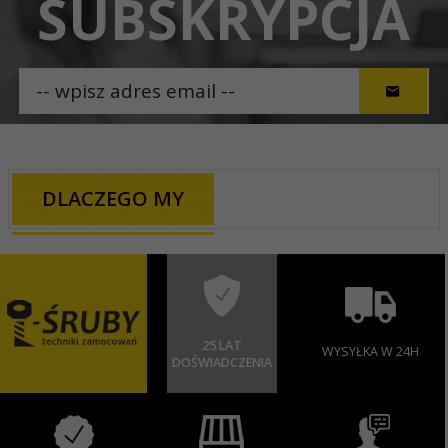
SUBSKRYPCJA
DLACZEGO MY
25 LAT
WYSYŁKA W 24H
DOŚWIADCZENIA