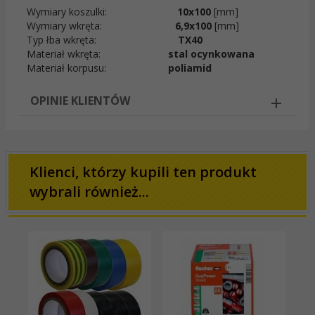
Wymiary koszulki:
10x100
[mm]
Wymiary wkręta:
6,9x100
[mm]
Typ łba wkręta:
TX40
Materiał wkręta:
stal ocynkowana
Materiał korpusu:
p
oliamid
OPINIE KLIENTÓW
Klienci, którzy kupili ten produkt
wybrali również...