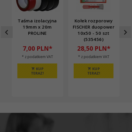
Taśma izolacyjna
Kołek rozporowy
19mm x 20m
FISCHER duopower
F
PROLINE
10x50 - 50 szt
(535456)
7,
00
PLN*
28,
50
PLN*
* z podatkiem VAT
* z podatkiem VAT
KUP
KUP
TERAZ!
TERAZ!