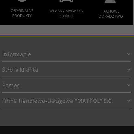
ORYGINALNE
WŁASNY MAGAZYN
FACHOWE
PRODUKTY
5000M2
DORADZTWO
Informacje
Strefa klienta
Pomoc
Firma Handlowo-Usługowa "MATPOL" S.C.