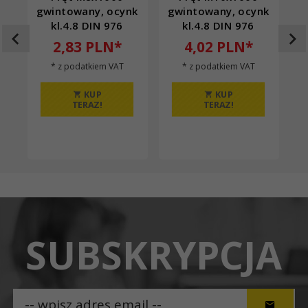
gwintowany, ocynk
gwintowany, ocynk
g
kl.4.8 DIN 976
kl.4.8 DIN 976
2,
83
PLN*
4,
02
PLN*
* z podatkiem VAT
* z podatkiem VAT
KUP
KUP
TERAZ!
TERAZ!
SUBSKRYPCJA