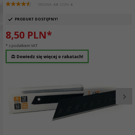
ŚREDNIA:
4.8
OCEN:
6
PRODUKT DOSTĘPNY!
8,
50
PLN*
* z podatkiem VAT
Dowiedz się więcej o rabatach!