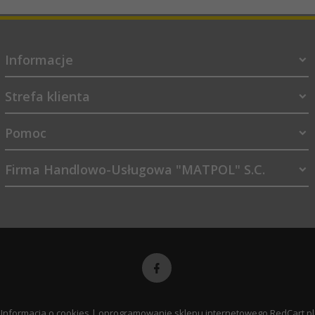
Informacje
Strefa klienta
Pomoc
Firma Handlowo-Usługowa "MATPOL" S.C.
sklep@matpol.net.pl
Informacja o cookies
|
oprogramowanie sklepu internetowego
RedCart.pl